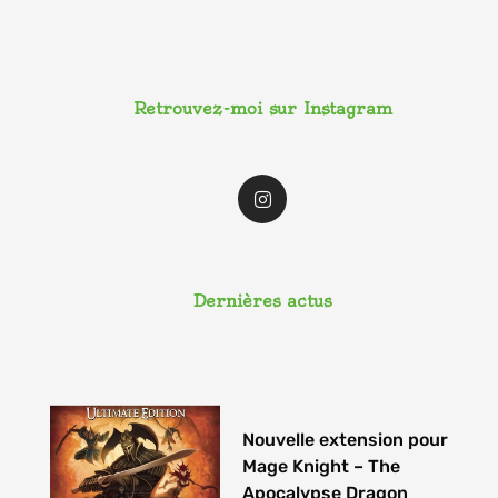
Retrouvez-moi sur Instagram
I
n
s
t
a
g
r
a
Dernières actus
m
Nouvelle extension pour
Mage Knight – The
Apocalypse Dragon