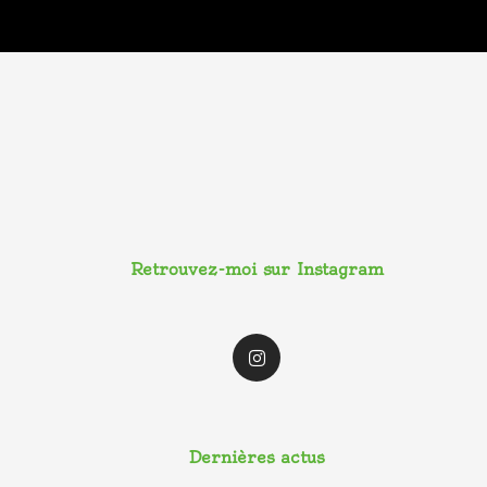
Retrouvez-moi sur Instagram
I
n
s
t
a
g
r
a
Dernières actus
m