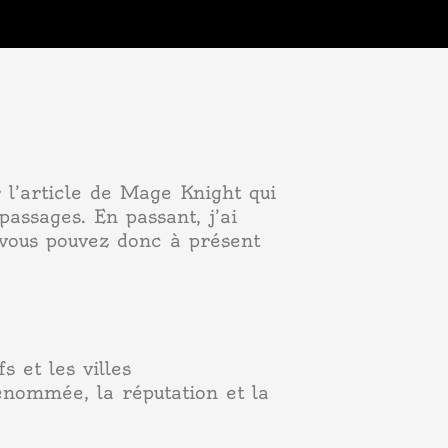
r l’article de Mage Knight qui
assages. En passant, j’ai
 vous pouvez donc à présent
s et les villes
renommée, la réputation et la