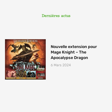
a
g
r
a
Dernières actus
m
Nouvelle extension pour
Mage Knight – The
Apocalypse Dragon
6 Mars 2024