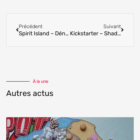
Précédent
Suivan
Précédent
Suivant
Spirit Island – Dénicheur de chemins & fléau ardent
Kickstarter – Shadows of Brimstone: Lost Tombs & The Hell Train
À la une
Autres actus