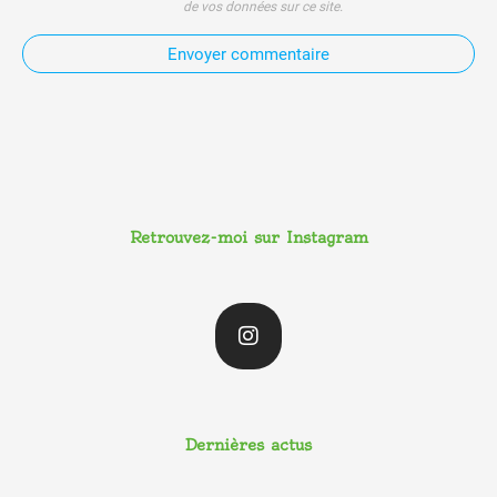
de vos données sur ce site.
Envoyer commentaire
Retrouvez-moi sur Instagram
I
n
s
t
a
g
r
a
Dernières actus
m