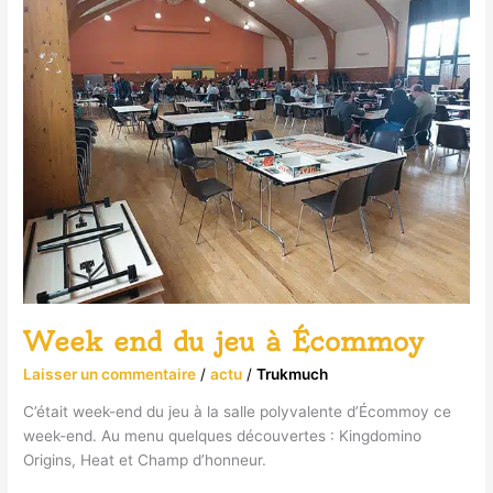
end
du
jeu
à
Écommoy
Week end du jeu à Écommoy
Laisser un commentaire
/
actu
/
Trukmuch
C’était week-end du jeu à la salle polyvalente d’Écommoy ce
week-end. Au menu quelques découvertes : Kingdomino
Origins, Heat et Champ d’honneur.