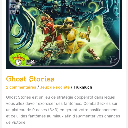
Ghost Stories
2 commentaires
/
Jeux de société
/
Trukmuch
Ghost Stories est un jeu de stratégie coopératif dans lequel
vous allez devoir exorciser des fantômes. Combattez-les sur
un plateau de 9 cases (3×3) en gérant votre positionnement
et celui des fantômes au mieux afin d’augmenter vos chances
de victoire.