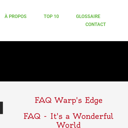
À PROPOS
TOP 10
GLOSSAIRE
CONTACT
FAQ Warp's Edge
FAQ - It's a Wonderful
World