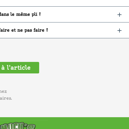
dans le même pli ?
aire et ne pas faire ?
à l'article
nez
aires.