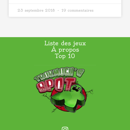
23 septembre 2018
19 commentaires
Liste des jeux
À propos
Top 10
I