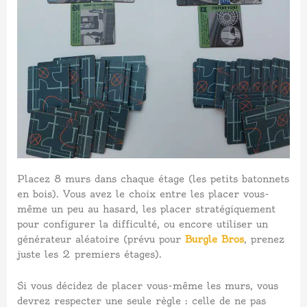
Placez 8 murs dans chaque étage (les petits batonnets
en bois). Vous avez le choix entre les placer vous-
même un peu au hasard, les placer stratégiquement
pour configurer la difficulté, ou encore utiliser un
générateur aléatoire (prévu pour
Burgle Bros
, prenez
juste les 2 premiers étages).
Si vous décidez de placer vous-même les murs, vous
devrez respecter une seule règle : celle de ne pas