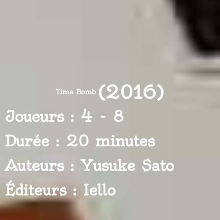
(2016)
Time Bomb
Joueurs : 4 - 8
Durée : 20 minutes
Auteurs : Yusuke Sato
Éditeurs : Iello